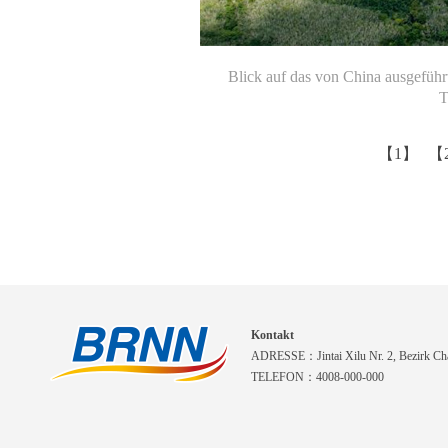
Blick auf das von China ausgeführ
T
【1】
【
Kontakt
ADRESSE：Jintai Xilu Nr. 2, Bezirk Cha
TELEFON：4008-000-000