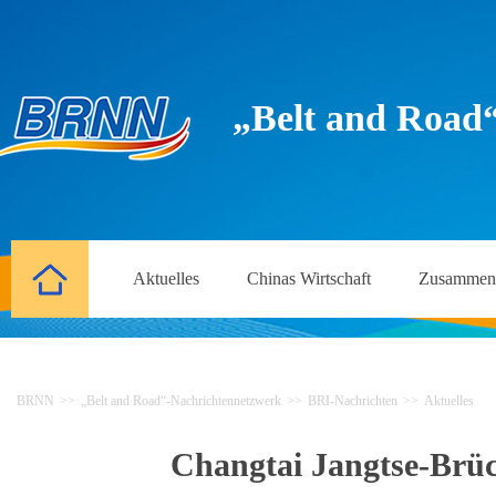
„Belt and Road
Aktuelles
Chinas Wirtschaft
Zusammena
BRNN
>>
„Belt and Road“-Nachrichtennetzwerk
>>
BRI-Nachrichten
>>
Aktuelles
Changtai Jangtse-Brück