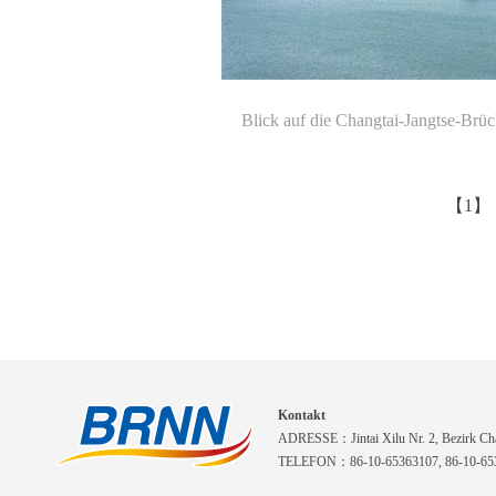
Blick auf die Changtai-Jangtse-Brüc
【1】
Kontakt
ADRESSE：Jintai Xilu Nr. 2, Bezirk Cha
TELEFON：86-10-65363107, 86-10-653