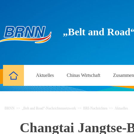
„Belt and Road
Aktuelles
Chinas Wirtschaft
Zusammena
BRNN
>>
„Belt and Road“-Nachrichtennetzwerk
>>
BRI-Nachrichten
>>
Aktuelles
Changtai Jangtse-B