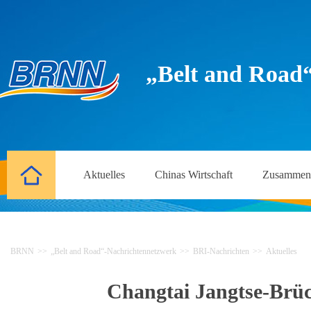
„Belt and Road
Aktuelles
Chinas Wirtschaft
Zusammena
BRNN
>>
„Belt and Road“-Nachrichtennetzwerk
>>
BRI-Nachrichten
>>
Aktuelles
Changtai Jangtse-Brück