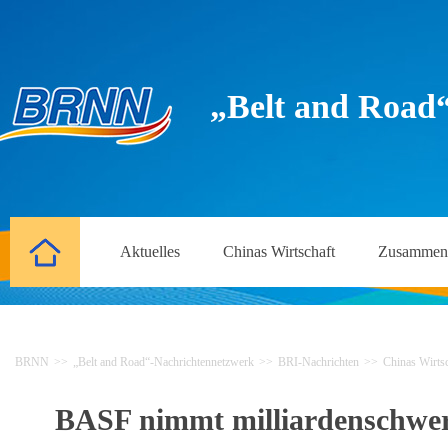
„Belt and Road
Aktuelles
Chinas Wirtschaft
Zusammena
BRNN
>>
„Belt and Road“-Nachrichtennetzwerk
>>
BRI-Nachrichten
>>
Chinas Wirtsc
BASF nimmt milliardenschwere