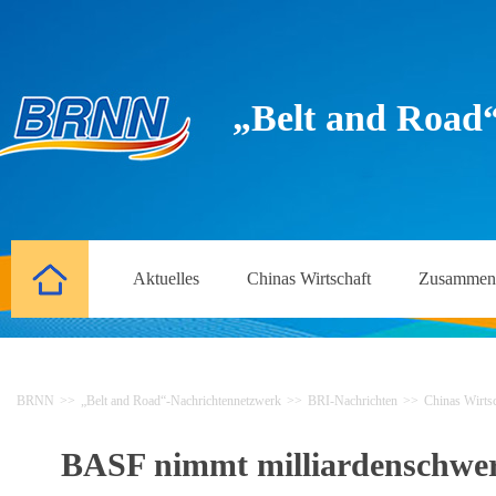
„Belt and Road
Aktuelles
Chinas Wirtschaft
Zusammena
BRNN
>>
„Belt and Road“-Nachrichtennetzwerk
>>
BRI-Nachrichten
>>
Chinas Wirtsc
BASF nimmt milliardenschwere