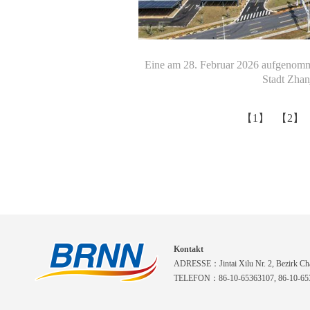
Eine am 28. Februar 2026 aufgenomm
Stadt Zhan
【1】
【2】
Kontakt
ADRESSE：Jintai Xilu Nr. 2, Bezirk Cha
TELEFON：86-10-65363107, 86-10-653