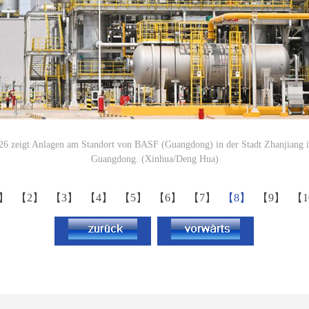
6 zeigt Anlagen am Standort von BASF (Guangdong) in der Stadt Zhanjiang i
Guangdong. (Xinhua/Deng Hua)
1】
【2】
【3】
【4】
【5】
【6】
【7】
【8】
【9】
【