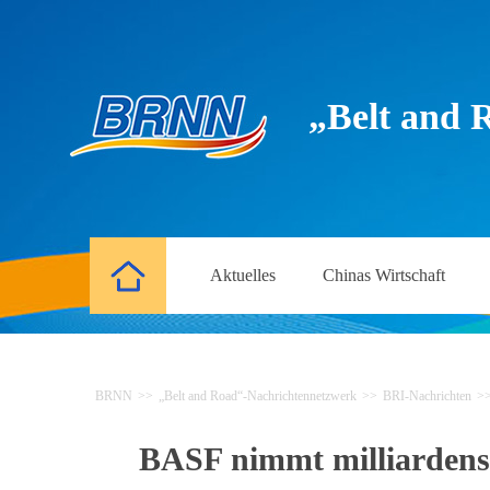
„Belt and 
Aktuelles
Chinas Wirtschaft
BRNN
>>
„Belt and Road“-Nachrichtennetzwerk
>>
BRI-Nachrichten
>
BASF nimmt milliardensc