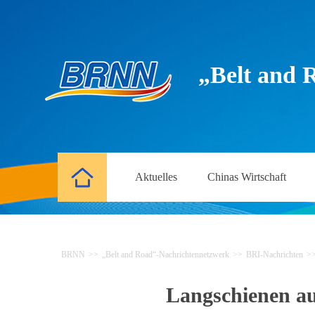
„Belt and 
Aktuelles
Chinas Wirtschaft
BRNN
>>
„Belt and Road“-Nachrichtennetzwerk
>>
BRI-Nachrichten
>
Langschienen au