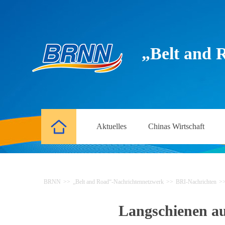
„Belt and 
Aktuelles
Chinas Wirtschaft
BRNN
>>
„Belt and Road“-Nachrichtennetzwerk
>>
BRI-Nachrichten
>
Langschienen au