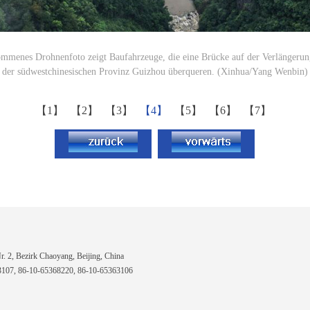
mmenes Drohnenfoto zeigt Baufahrzeuge, die eine Brücke auf der Verlängeru
der südwestchinesischen Provinz Guizhou überqueren. (Xinhua/Yang Wenbin)
【1】
【2】
【3】
【4】
【5】
【6】
【7】
 2, Bezirk Chaoyang, Beijing, China
7, 86-10-65368220, 86-10-65363106