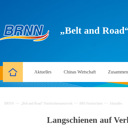
„Belt and Road
Aktuelles
Chinas Wirtschaft
Zusammena
BRNN
>>
„Belt and Road“-Nachrichtennetzwerk
>>
BRI-Nachrichten
>>
Aktuelles
Langschienen auf Ver