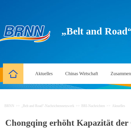
„Belt and Road
Aktuelles
Chinas Wirtschaft
Zusammena
BRNN
>>
„Belt and Road“-Nachrichtennetzwerk
>>
BRI-Nachrichten
>>
Aktuelles
Chongqing erhöht Kapazität der 