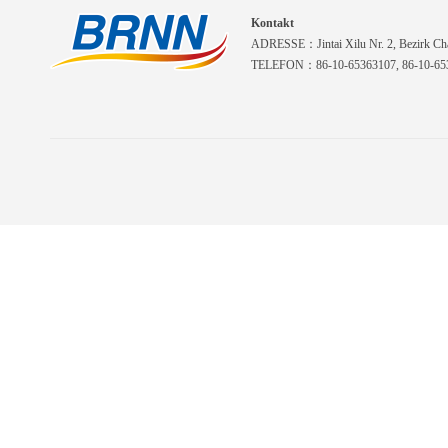
Kontakt
ADRESSE：Jintai Xilu Nr. 2, Bezirk Cha
TELEFON：86-10-65363107, 86-10-653