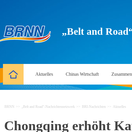
„Belt and Road
Aktuelles
Chinas Wirtschaft
Zusammena
BRNN
>>
„Belt and Road“-Nachrichtennetzwerk
>>
BRI-Nachrichten
>>
Aktuelles
Chongqing erhöht Kap