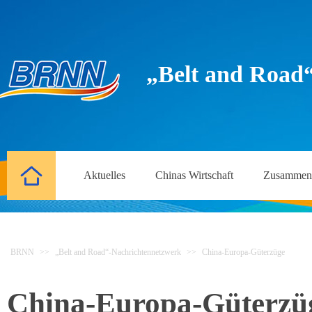
„Belt and Road
Aktuelles
Chinas Wirtschaft
Zusammena
BRNN
>>
„Belt and Road“-Nachrichtennetzwerk
>>
China-Europa-Güterzüge
China-Europa-Güterzü