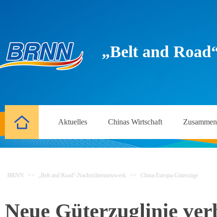
„Belt and Road
Aktuelles
Chinas Wirtschaft
Zusammena
BRNN
>>
„Belt and Road“-Nachrichtennetzwerk
>>
China-Europa-Güterzüge
Neue Güterzuglinie ver