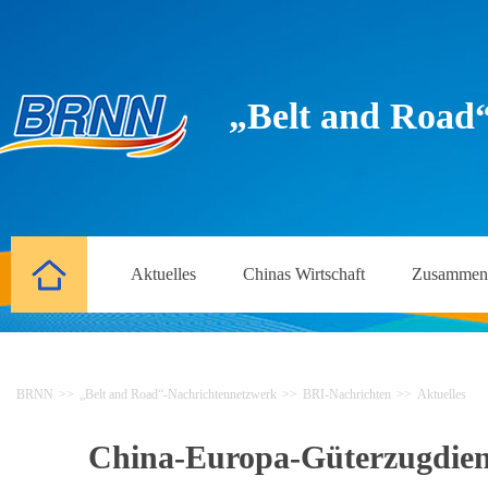
„Belt and Road
Aktuelles
Chinas Wirtschaft
Zusammena
BRNN
>>
„Belt and Road“-Nachrichtennetzwerk
>>
BRI-Nachrichten
>>
Aktuelles
China-Europa-Güterzugdiens