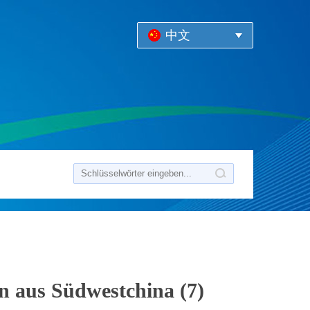
中文
n aus Südwestchina (7)