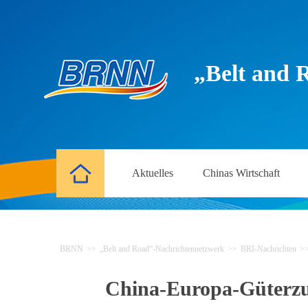
„Belt and 
Aktuelles
Chinas Wirtschaft
BRNN
>>
„Belt and Road“-Nachrichtennetzwerk
>>
BRI-Nachrichten
>
China-Europa-Güterzug