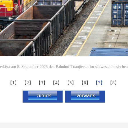
erlässt am 8. September 2025 den Bahnhof Tuanjiecun im südwestchinesischen
【1】
【2】
【3】
【4】
【5】
【6】
【7】
【8】