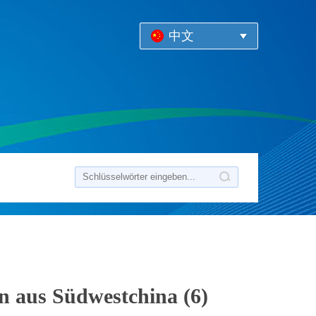
中文
n aus Südwestchina (6)