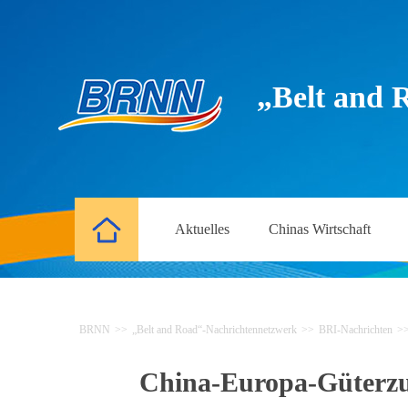
„Belt and 
Aktuelles
Chinas Wirtschaft
BRNN
>>
„Belt and Road“-Nachrichtennetzwerk
>>
BRI-Nachrichten
>
China-Europa-Güterzug