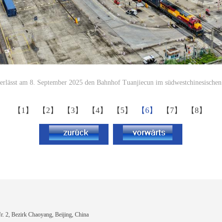
erlässt am 8. September 2025 den Bahnhof Tuanjiecun im südwestchinesischen
【1】
【2】
【3】
【4】
【5】
【6】
【7】
【8】
 2, Bezirk Chaoyang, Beijing, China