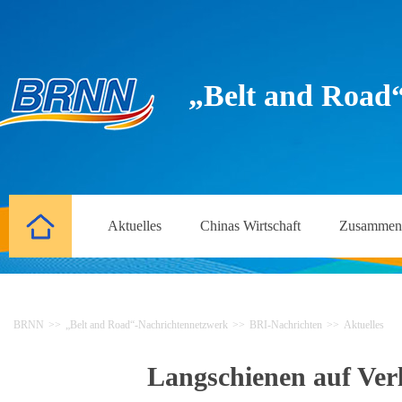
„Belt and Road
Aktuelles
Chinas Wirtschaft
Zusammena
BRNN
>>
„Belt and Road“-Nachrichtennetzwerk
>>
BRI-Nachrichten
>>
Aktuelles
Langschienen auf Ver