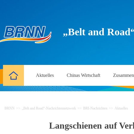
„Belt and Road
Aktuelles
Chinas Wirtschaft
Zusammena
BRNN
>>
„Belt and Road“-Nachrichtennetzwerk
>>
BRI-Nachrichten
>>
Aktuelles
Langschienen auf Ver