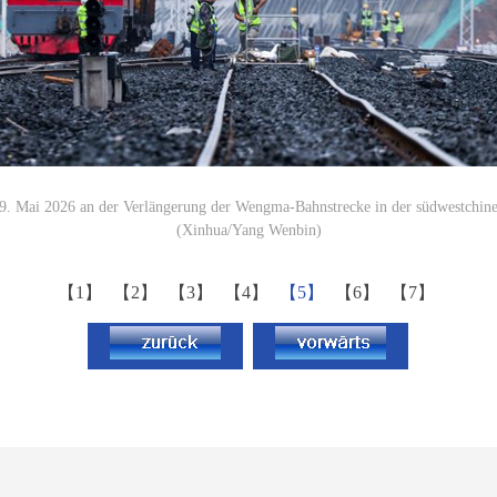
29. Mai 2026 an der Verlängerung der Wengma-Bahnstrecke in der südwestchin
(Xinhua/Yang Wenbin)
【1】
【2】
【3】
【4】
【5】
【6】
【7】