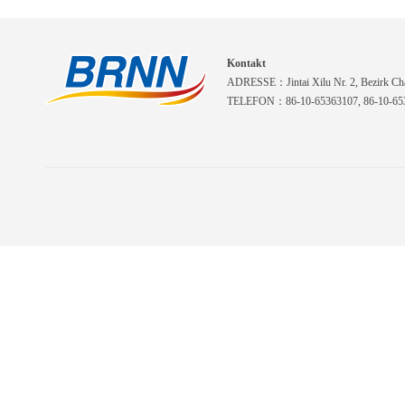
Kontakt
ADRESSE：Jintai Xilu Nr. 2, Bezirk Cha
TELEFON：86-10-65363107, 86-10-653