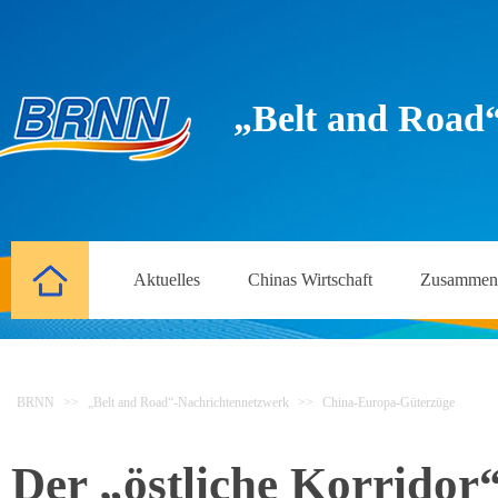
„Belt and Road
Aktuelles
Chinas Wirtschaft
Zusammena
BRNN
>>
„Belt and Road“-Nachrichtennetzwerk
>>
China-Europa-Güterzüge
Der „östliche Korrido