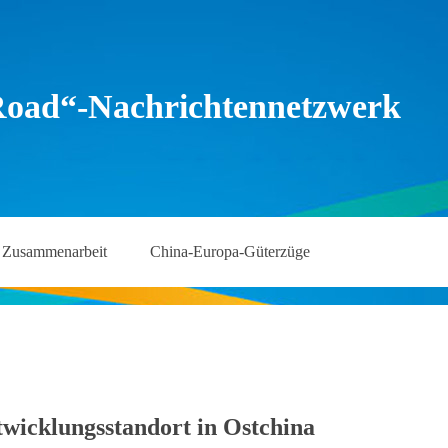
Road“-Nachrichtennetzwerk
Zusammenarbeit
China-Europa-Güterzüge
twicklungsstandort in Ostchina