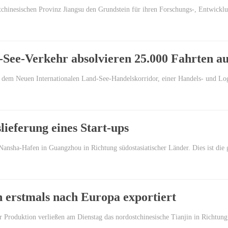
tchinesischen Provinz Jiangsu den Grundstein für ihren Forschungs-, Entwic
n-See-Verkehr absolvieren 25.000 Fahrten
 dem Neuen Internationalen Land-See-Handelskorridor, einer Handels- und L
ieferung eines Start-ups
 Nansha-Hafen in Guangzhou in Richtung südostasiatischer Länder. Dies ist di
n erstmals nach Europa exportiert
r Produktion verließen am Dienstag das nordostchinesische Tianjin in Richtun