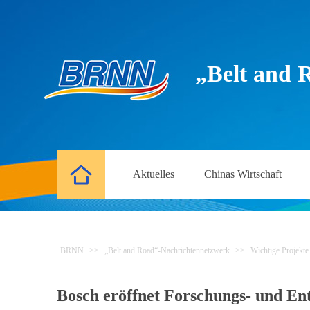
„Belt and 
Aktuelles
Chinas Wirtschaft
BRNN
>>
„Belt and Road“-Nachrichtennetzwerk
>>
Wichtige Projekte
Bosch eröffnet Forschungs- und En